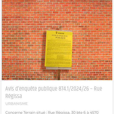
d’enquête
publique
874.1/2024/26
–
Rue
Régissa
Avis d’enquête publique 874.1/2024/26 – Rue
Régissa
URBANISME
Concerne Terrain situé : Rue Régissa, 30 bte 6 à 4570