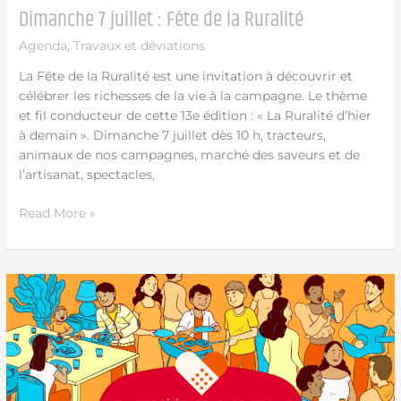
Dimanche 7 juillet : Fête de la Ruralité
Agenda
,
Travaux et déviations
La Fête de la Ruralité est une invitation à découvrir et
célébrer les richesses de la vie à la campagne. Le thème
et fil conducteur de cette 13e édition : « La Ruralité d’hier
à demain ». Dimanche 7 juillet dès 10 h, tracteurs,
animaux de nos campagnes, marché des saveurs et de
l’artisanat, spectacles,
Read More »
14
juin
:
Journée
Mondiale
du