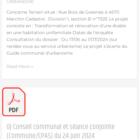
URBANISME
Concerne Terrain situé : Rue Bois de Goesnes à 4570
Marchin Cadastre : Division 1, section B n°732E Le projet
consiste en : Transformation et rénovation d’une étable
en une habitation unifamiliale Dates de l’enquête
Consultation du dossier : Du 17/06 au 1/07/2024 (sur
rendez-vous au service urbanisme) Le projet s’écarte du
Guide communal d’urbanisme
Read More »
OJ
Conseil
communal
et
séance
OJ Conseil communal et séance conjointe
conjointe
(Commune/CPAS)
(Commune/CPAS) du 24 juin 2024
du