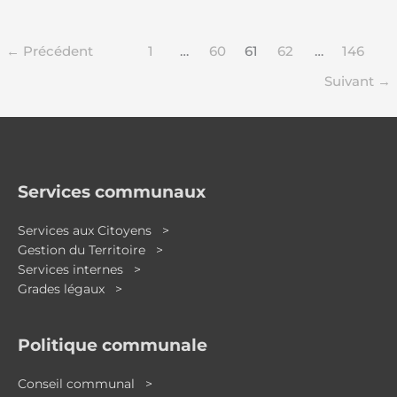
←
Précédent
1
…
60
61
62
…
146
Suivant
→
Services communaux
Services aux Citoyens >
Gestion du Territoire >
Services internes >
Grades légaux >
Politique communale
Conseil communal >