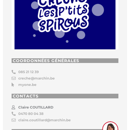
COORDONNÉES GÉNÉRALES
085 21 12 39
creche@marchin.be
myone.be
CONTACTS
Claire COUTILLARD
0470 80 04 38
claire.coutillard@marchin.be