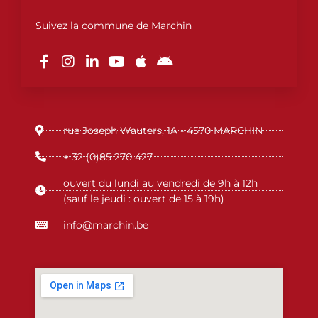
Suivez la commune de Marchin
F
I
L
Y
A
A
a
n
i
o
p
n
c
s
n
u
p
d
e
t
k
t
l
r
b
a
e
u
e
o
o
g
d
b
i
o
r
i
e
d
rue Joseph Wauters, 1A - 4570 MARCHIN
k
a
n
-
m
-
+ 32 (0)85 270 427
f
i
n
ouvert du lundi au vendredi de 9h à 12h
(sauf le jeudi : ouvert de 15 à 19h)
info@marchin.be