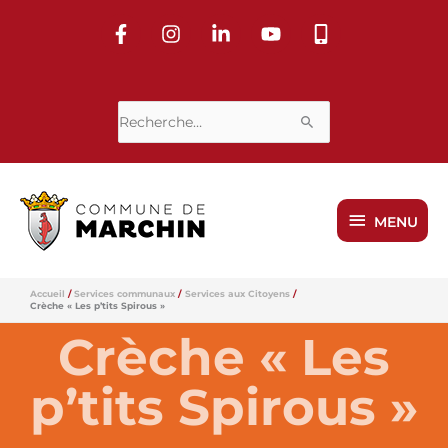
Aller
au
contenu
Rechercher :
MENU
MENU
Accueil
Services communaux
Services aux Citoyens
Crèche « Les p’tits Spirous »
Crèche « Les
p’tits Spirous »