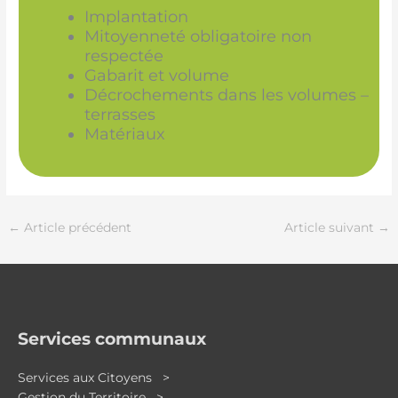
Implantation
Mitoyenneté obligatoire non
respectée
Gabarit et volume
Décrochements dans les volumes –
terrasses
Matériaux
←
Article précédent
Article suivant
→
Services communaux
Services aux Citoyens >
Gestion du Territoire >