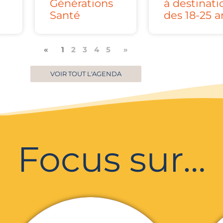
Générations
à destinati
Santé
des 18-25 a
«
1
2
3
4
5
»
VOIR TOUT L'AGENDA
Focus sur…