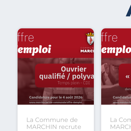
La Commune de
La Co
MARCHIN recrute
MARCH