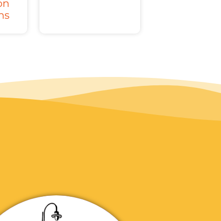
on
ns