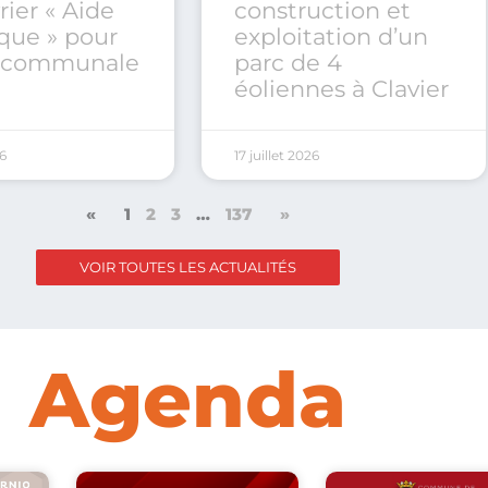
rier « Aide
construction et
que » pour
exploitation d’un
e communale
parc de 4
éoliennes à Clavier
26
17 juillet 2026
«
1
2
3
…
137
»
VOIR TOUTES LES ACTUALITÉS
Agenda
P
P
P
P
P