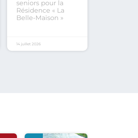
seniors pour la
Résidence « La
Belle-Maison »
14 juillet 2026