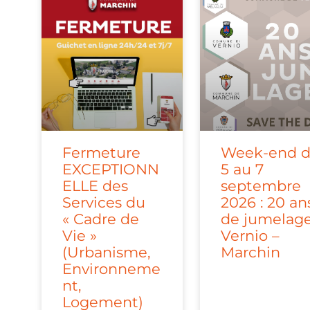
Fermeture
Week-end 
EXCEPTIONN
5 au 7
ELLE des
septembre
Services du
2026 : 20 an
« Cadre de
de jumelag
Vie »
Vernio –
(Urbanisme,
Marchin
Environneme
nt,
Logement)