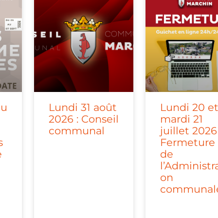
a
a
a
a
a
g
g
g
g
g
e
e
e
e
e
du
Lundi 31 août
Lundi 20 e
2026 : Conseil
mardi 21
communal
juillet 2026 
s
Fermeture
e
de
l’Administr
on
communal