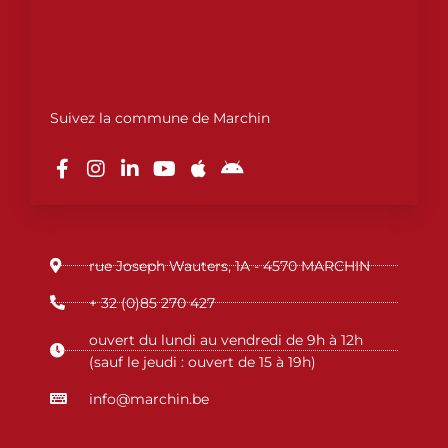
Suivez la commune de Marchin
F
I
L
Y
A
A
a
n
i
o
p
n
c
s
n
u
p
d
e
t
k
t
l
r
b
a
e
u
e
o
o
g
d
b
i
o
r
i
e
d
rue Joseph Wauters, 1A - 4570 MARCHIN
k
a
n
-
m
-
+ 32 (0)85 270 427
f
i
n
ouvert du lundi au vendredi de 9h à 12h
(sauf le jeudi : ouvert de 15 à 19h)
info@marchin.be