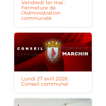
Vendredi 1er mai :
Fermeture de
l’Administration
communale
Lundi 27 avril 2026 :
Conseil communal