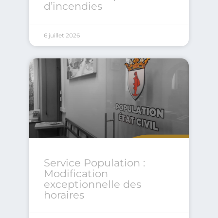
d’incendies
6 juillet 2026
Service Population :
Modification
exceptionnelle des
horaires