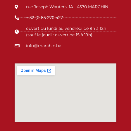
b
a
e
u
e
o
rue Joseph Wauters, 1A - 4570 MARCHIN
o
g
d
b
i
o
r
i
e
d
+ 32 (0)85 270 427
k
a
n
ouvert du lundi au vendredi de 9h à 12h
-
m
-
(sauf le jeudi : ouvert de 15 à 19h)
f
i
info@marchin.be
n