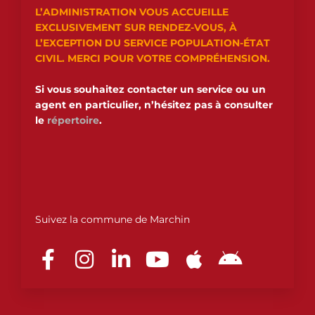
L’ADMINISTRATION VOUS ACCUEILLE
EXCLUSIVEMENT SUR RENDEZ-VOUS, À
L’EXCEPTION DU SERVICE POPULATION-ÉTAT
CIVIL. MERCI POUR VOTRE COMPRÉHENSION.
Si vous souhaitez contacter un service ou un
agent en particulier, n’hésitez pas à consulter
le
répertoire
.
Suivez la commune de Marchin
F
I
L
Y
A
A
a
n
i
o
p
n
c
s
n
u
p
d
e
t
k
t
l
r