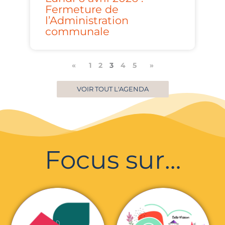
Fermeture de
l’Administration
communale
«
1
2
3
4
5
»
VOIR TOUT L'AGENDA
Focus sur…