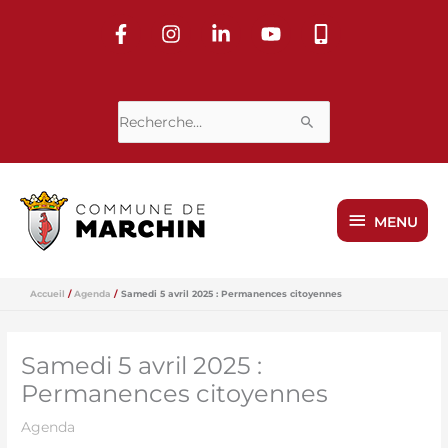
Aller
au
contenu
Rechercher :
MENU
MENU
Accueil
Agenda
Samedi 5 avril 2025 : Permanences citoyennes
Samedi 5 avril 2025 :
Permanences citoyennes
Agenda