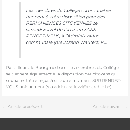
Les membres du Collège communal se
tiennent à votre disposition pour des
PERMANENCES CITOYENNES ce
samedi 5 avril de 10h à 12h SANS
RENDEZ-VOUS, à l’Administration
communale (rue Joseph Wauters, 1A).
Par ailleurs, le Bourgmestre et les membres du Collège
se tiennent également à la disposition des citoyens qui
souhaitent être reçus à un autre moment, SUR RENDEZ-
VOUS uniquement (via
adrien.carlozzi@marchin.be
)
←
Article précédent
Article suivant
→