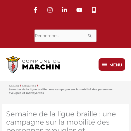
Aller
au
contenu
Rechercher :
MENU
MENU
Accueil
Actualités
Semaine de la ligue braille : une campagne sur la mobilité des personnes
aveugles et malvoyantes
Semaine de la ligue braille : une
campagne sur la mobilité des
personnes aveugles et