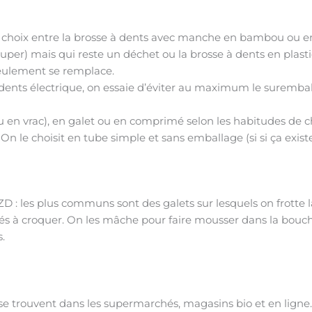
le choix entre la brosse à dents avec manche en bambou ou en
couper) mais qui reste un déchet ou la brosse à dents en plast
seulement se remplace.
à dents électrique, on essaie d’éviter au maximum le surembal
u en vrac), en galet ou en comprimé selon les habitudes de c
n le choisit en tube simple et sans emballage (si si ça existe
e ZD : les plus communs sont des galets sur lesquels on frotte 
més à croquer. On les mâche pour faire mousser dans la bouche
.
e trouvent dans les supermarchés, magasins bio et en ligne