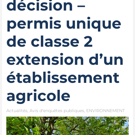
décision –
permis unique
de classe 2
extension d’un
établissement
agricole
Actualités
,
Avis d'enquêtes publiques
,
ENVIRONNEMENT