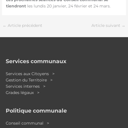
tiendront
les lundis 20 janvier, 24 février et 24 mars.
←
Article précédent
Article suivant
→
Services communaux
Services aux Citoyens >
Gestion du Territoire >
Services internes >
Grades légaux >
Politique communale
Conseil communal >