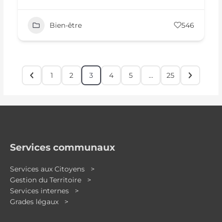
Bien-être
546
1
2
3
4
5
…
25
Services communaux
Services aux Citoyens >
Gestion du Territoire >
Services internes >
Grades légaux >