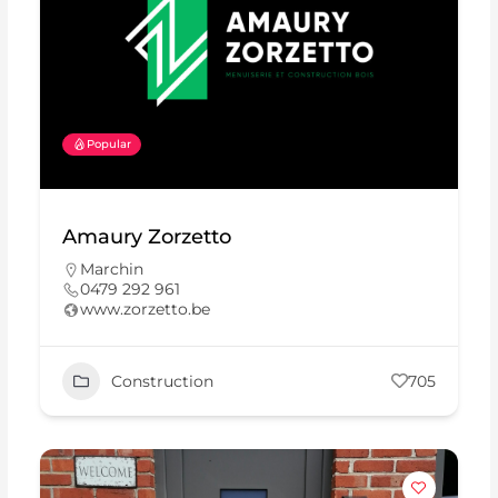
Popular
Amaury Zorzetto
Marchin
0479 292 961
www.zorzetto.be
Construction
705