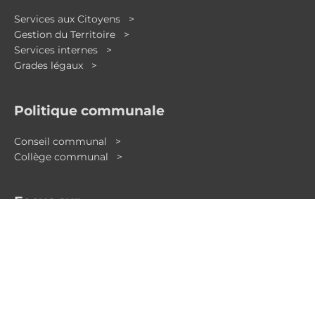
-
m
-
f
i
Services aux Citoyens >
n
Gestion du Territoire >
Services internes >
Grades légaux >
Politique communale
Conseil communal >
Collège communal >
Focus sur…
Vos démarches en ligne
Déviations locales
Enquêtes publiques
Bulletin communal
Plan de la Commune