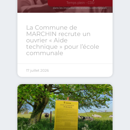
La Commune de
MARCHIN recrute un
ouvrier « Aide
technique » pour l’école
communale
17 juillet 2026