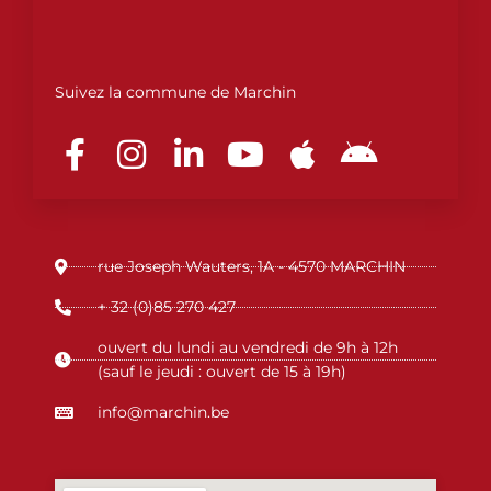
Suivez la commune de Marchin
F
I
L
Y
A
A
a
n
i
o
p
n
c
s
n
u
p
d
e
t
k
t
l
r
b
a
e
u
e
o
rue Joseph Wauters, 1A - 4570 MARCHIN
o
g
d
b
i
o
r
i
e
d
+ 32 (0)85 270 427
k
a
n
ouvert du lundi au vendredi de 9h à 12h
-
m
-
(sauf le jeudi : ouvert de 15 à 19h)
f
i
info@marchin.be
n