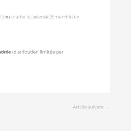
tion (
nathalie.jasienski@marchin.be
adrée
(distribution limitée par
Article suivant
→