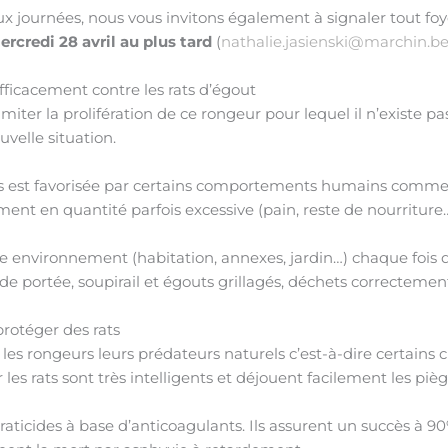
eux journées, nous vous invitons également à signaler tout foy
ercredi 28 avril au plus tard
(
nathalie.jasienski@marchin.b
efficacement contre les rats d’égout
imiter la prolifération de ce rongeur pour lequel il n’existe 
uvelle situation.
ats est favorisée par certains comportements humains comme 
ent en quantité parfois excessive (pain, reste de nourriture…
e environnement (habitation, annexes, jardin…) chaque fois 
 de portée, soupirail et égouts grillagés, déchets correcteme
protéger des rats
 les rongeurs leurs prédateurs naturels c’est-à-dire certains 
 les rats sont très intelligents et déjouent facilement les piège
 raticides à base d’anticoagulants. Ils assurent un succès à 9