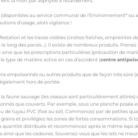
nent la mort par asphyxie à retardement.
(disponibles au service communal de l’Environnement* ou a
tions d’usage, alors vigilance !
estation et les traces visibles (crottes fraîches, empreintes 
le long des parois…). Il existe de nombreux produits. Prenez
 ainsi que les prescriptions particulières (précaution de m
le type de matière active en cas d’accident (
centre antipois
grains empoisonnés ou autres produits que de façon très sûre 
également hors de portée.
à la faune sauvage (les oiseaux sont particulièrement attirés) 
sonnés que couverts. Par exemple, sous une planche posée en
 de tuyau PVC (fixé au sol). Commencez par de petites quanti
s grains et privilégiez les zones de fortes consommations. Si t
la quantité distribuée et recommencez après le même laps d
insi que les cadavres. Souvenez-vous que les rats ne meu