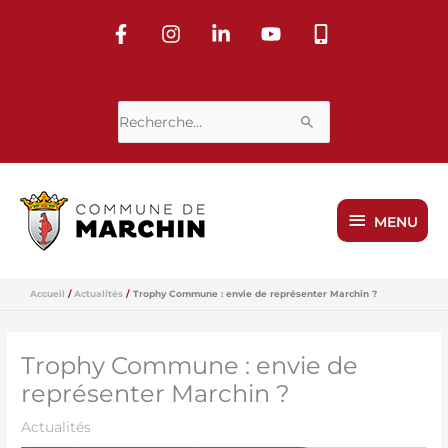
Aller
au
contenu
Rechercher :
MENU
MENU
Accueil
Actualités
Trophy Commune : envie de représenter Marchin ?
Trophy Commune : envie de
représenter Marchin ?
Actualités