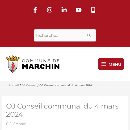
Aller
au
contenu
Rechercher :
MENU
MENU
Accueil
OJ Conseil
OJ Conseil communal du 4 mars 2024
OJ Conseil communal du 4 mars
2024
OJ Conseil