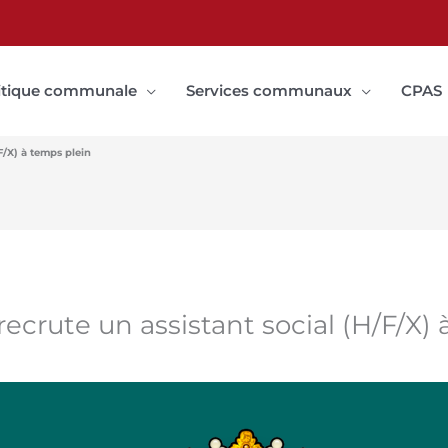
itique communale
Services communaux
CPAS
F/X) à temps plein
ecrute un assistant social (H/F/X) 