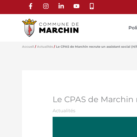
Aller
au
contenu
Pol
Accueil
Actualités
Le CPAS de Marchin recrute un assistant social (H/
Le CPAS de Marchin r
Actualités