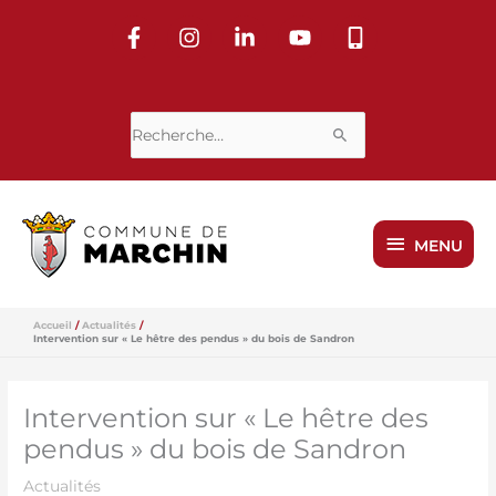
Aller
au
contenu
Rechercher :
MENU
MENU
Accueil
Actualités
Intervention sur « Le hêtre des pendus » du bois de Sandron
Intervention sur « Le hêtre des
pendus » du bois de Sandron
Actualités