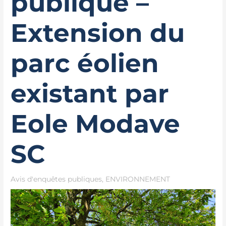
publique –
Extension du
parc éolien
existant par
Eole Modave
SC
Avis d'enquêtes publiques
,
ENVIRONNEMENT