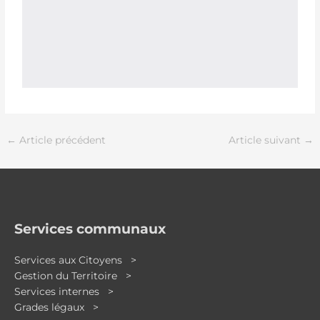
←
Article précédent
Article suivant
→
Services communaux
Services aux Citoyens >
Gestion du Territoire >
Services internes >
Grades légaux >