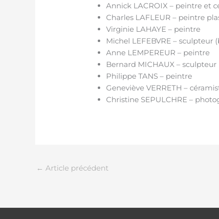
Annick LACROIX – peintre et c
Charles LAFLEUR – peintre plas
Virginie LAHAYE – peintre
Michel LEFEBVRE – sculpteur (
Anne LEMPEREUR – peintre
Bernard MICHAUX – sculpteur 
Philippe TANS – peintre
Geneviève VERRETH – céramis
Christine SEPULCHRE – photo
←
Article précédent