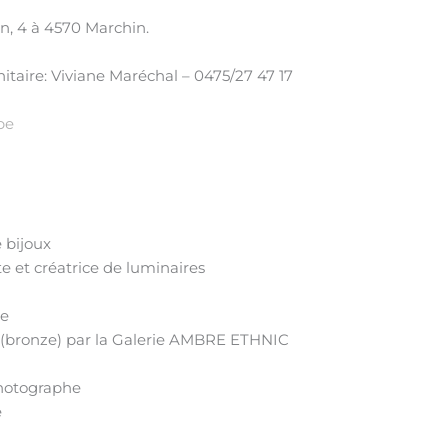
, 4 à 4570 Marchin.
taire: Viviane Maréchal – 0475/27 47 17
be
 bijoux
et créatrice de luminaires
re
bronze) par la Galerie AMBRE ETHNIC
hotographe
e