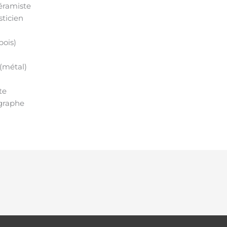
éramiste
ticien
bois)
(métal)
te
graphe