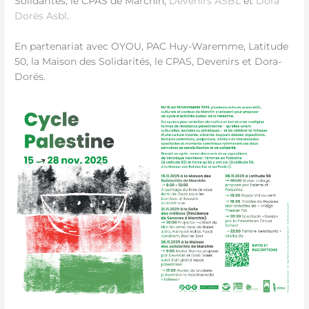
Solidarités, le CPAS de Marchin,
Devenirs ASBL
et
Dora
Dorës Asbl
.
En partenariat avec OYOU, PAC Huy-Waremme, Latitude
50, la Maison des Solidarités, le CPAS, Devenirs et Dora-
Dorës.