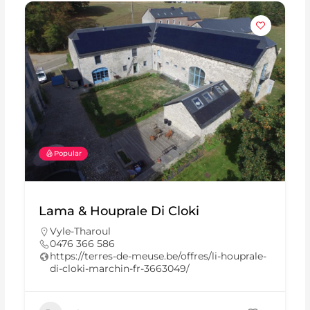
Popular
Lama & Houprale Di Cloki
Vyle-Tharoul
0476 366 586
https://terres-de-meuse.be/offres/li-houprale-
di-cloki-marchin-fr-3663049/