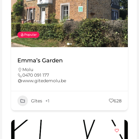
Popular
Emma’s Garden
Molu
0470 091 177
www.gitedemolu.be
Gîtes
+1
628