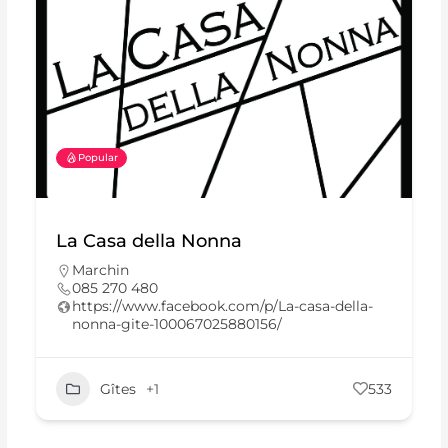
Popular
La Casa della Nonna
Marchin
085 270 480
https://www.facebook.com/p/La-casa-della-
nonna-gite-100067025880156/
Gîtes
+1
533