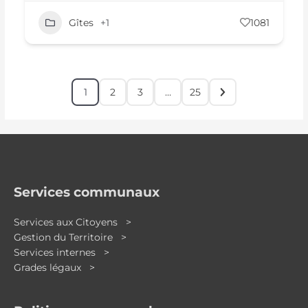
Gîtes
+1
1081
1
2
3
…
25
Services communaux
Services aux Citoyens >
Gestion du Territoire >
Services internes >
Grades légaux >