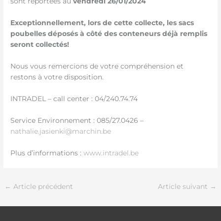
sont reportées au
vendredi 26/01/2024
Exceptionnellement, lors de cette collecte, les sacs
poubelles déposés à côté des conteneurs déjà remplis
seront collectés!
Nous vous remercions de votre compréhension et
restons à votre disposition.
INTRADEL – call center : 04/240.74.74
Service Environnement : 085/27.0426 –
nathalie.jasienki@marchin.be
Plus d’informations :
www.intradel.be
←
Article précédent
Article suivant
→