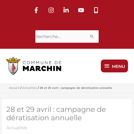
Aller
au
contenu
Rechercher :
MENU
MENU
Accueil
Actualités
28 et 29 avril : campagne de dératisation annuelle
28 et 29 avril : campagne de
dératisation annuelle
Actualités