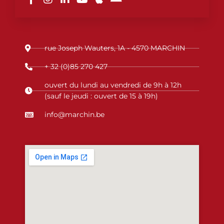
c
s
n
u
p
d
e
t
k
t
l
r
b
a
e
u
e
o
o
g
d
b
i
o
r
i
e
d
rue Joseph Wauters, 1A - 4570 MARCHIN
k
a
n
-
m
-
+ 32 (0)85 270 427
f
i
n
ouvert du lundi au vendredi de 9h à 12h
(sauf le jeudi : ouvert de 15 à 19h)
info@marchin.be