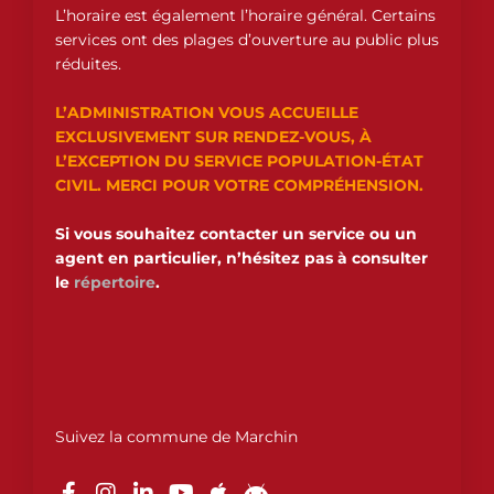
L’horaire est également l’horaire général. Certains
services ont des plages d’ouverture au public plus
réduites.
L’ADMINISTRATION VOUS ACCUEILLE
EXCLUSIVEMENT SUR RENDEZ-VOUS, À
L’EXCEPTION DU SERVICE POPULATION-ÉTAT
CIVIL. MERCI POUR VOTRE COMPRÉHENSION.
Si vous souhaitez contacter un service ou un
agent en particulier, n’hésitez pas à consulter
le
répertoire
.
Suivez la commune de Marchin
F
I
L
Y
A
A
a
n
i
o
p
n