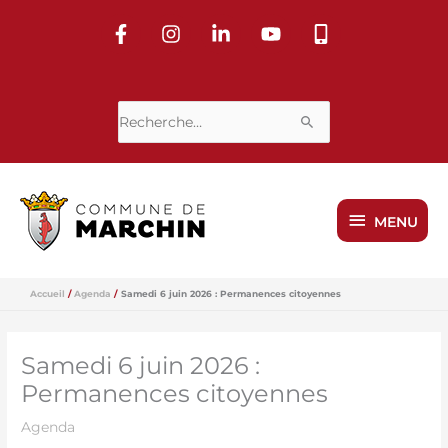
Aller
au
contenu
Rechercher :
MENU
MENU
Accueil
Agenda
Samedi 6 juin 2026 : Permanences citoyennes
Samedi 6 juin 2026 :
Permanences citoyennes
Agenda