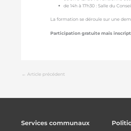
de 14h à 17h30 : Salle du Cons
La formation se déroule sur une demi-
Participation gratuite mais inscrip
←
Article précédent
Services communaux
Polit