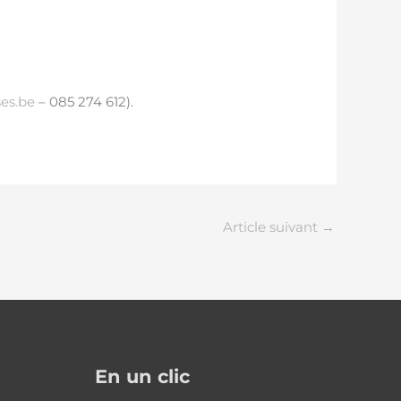
es.be
– 085 274 612).
Article suivant
→
En un clic