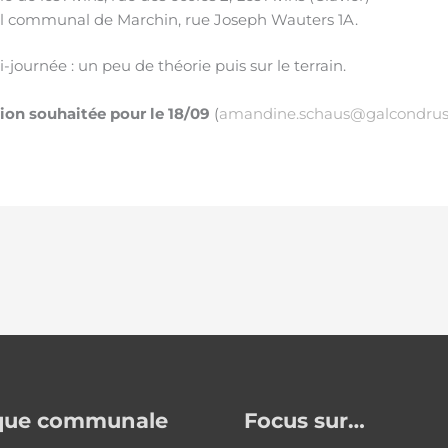
eil communal de Marchin, rue Joseph Wauters 1A.
journée : un peu de théorie puis sur le terrain.
tion souhaitée pour le 18/09
(
amandine.schaus@galcondrus
ique communale
Focus sur…