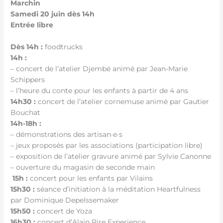
Marchin
Samedi 20 juin dès 14h
Entrée libre
Dès 14h :
foodtrucks
14h :
– concert de l’atelier Djembé
animé par Jean-Marie
Schippers
– l’heure du conte
pour les enfants à partir de 4 ans
14h30 :
concert de l’atelier cornemuse
animé par Gautier
Bouchat
14h-18h :
– démonstrations des artisan·e·s
– jeux proposés par les associations
(participation libre)
–
exposition de l’atelier gravure
animé par Sylvie Canonne
–
ouverture du magasin de seconde main
15h :
concert
pour les enfants par
Vilains
15h30 :
séance d’initiation à la méditation Heartfulness
par Dominique Depelssemaker
15h50 :
concert de Yoza
16h30 :
concert d’Alain Pire Experience