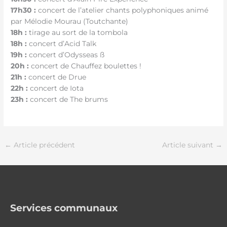
17h30 :
concert de l’atelier chants polyphoniques
animé
par Mélodie Mourau (Toutchante)
18h :
tirage au sort de la tombola
18h :
concert d’Acid Talk
19h :
concert d’Odysseas ß
20h :
concert de Chauffez boulettes !
21h :
concert de Drue
22h :
concert de Iota
23h :
concert de The brums
←
Article précédent
Article suivant
→
Services communaux