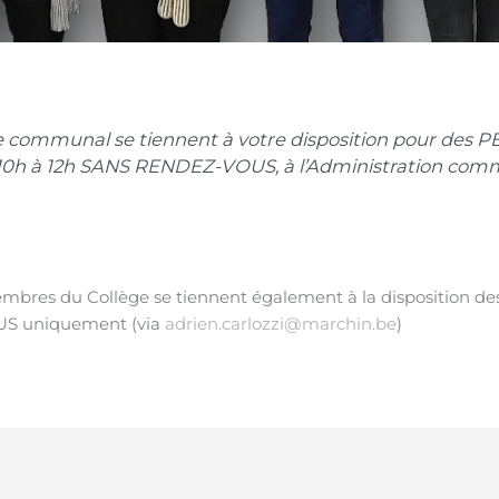
e communal se tiennent à votre disposition pour d
e 10h à 12h SANS RENDEZ-VOUS, à l’Administration com
embres du Collège se tiennent également à la disposition des
S uniquement (via
adrien.carlozzi@marchin.be
)