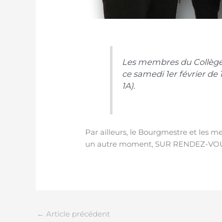
Les membres du Collèg
ce samedi 1er février d
1A).
Par ailleurs, le Bourgmestre et les m
un autre moment, SUR RENDEZ-VOU
←
Article précédent