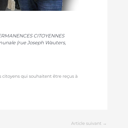
es PERMANENCES CITOYENNES
munale (rue Joseph Wauters,
 citoyens qui souhaitent être reçus à
Article suivant
→