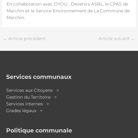
En collaboration avec OYOU , Devenirs ASBL, le CPAS de
Marchin et le Service Environnement de La Commune de
Marchin.
←
Article précédent
Article suivant
→
Services communaux
Services aux Citoyens >
Gestion du Territoire >
Services internes >
Grades légaux >
Politique communale