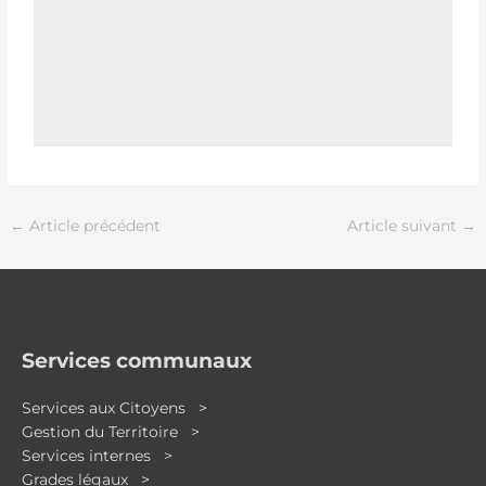
←
Article précédent
Article suivant
→
Services communaux
Services aux Citoyens >
Gestion du Territoire >
Services internes >
Grades légaux >