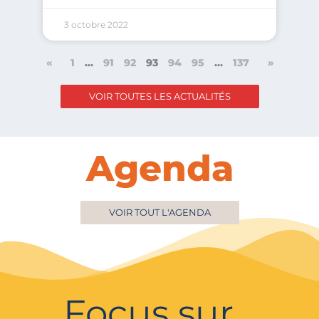
3 octobre 2022
«
1
…
91
92
93
94
95
…
137
»
VOIR TOUTES LES ACTUALITÉS
Agenda
VOIR TOUT L'AGENDA
Focus sur…