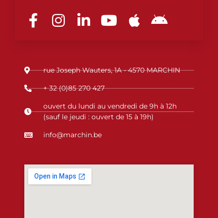
F
I
L
Y
A
A
a
n
i
o
p
n
c
s
n
u
p
d
e
t
k
t
l
r
b
a
e
u
e
o
rue Joseph Wauters, 1A - 4570 MARCHIN
o
g
d
b
i
o
r
i
e
d
+ 32 (0)85 270 427
k
a
n
ouvert du lundi au vendredi de 9h à 12h
-
m
-
(sauf le jeudi : ouvert de 15 à 19h)
f
i
info@marchin.be
n