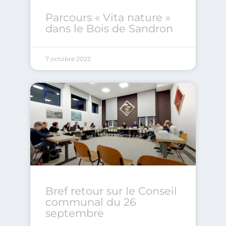
Parcours « Vita nature »
dans le Bois de Sandron
7 octobre 2022
Bref retour sur le Conseil
communal du 26
septembre