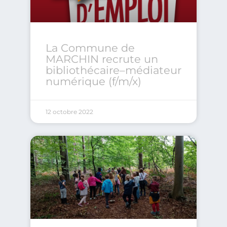
La Commune de
MARCHIN recrute un
bibliothécaire–médiateur
numérique (f/m/x)
12 octobre 2022