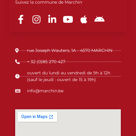
Suivez la commune de Marchin
F
I
L
Y
A
A
a
n
i
o
p
n
c
s
n
u
p
d
e
t
k
t
l
r
b
a
e
u
e
o
rue Joseph Wauters, 1A - 4570 MARCHIN
o
g
d
b
i
o
r
i
e
d
+ 32 (0)85 270 427
k
a
n
ouvert du lundi au vendredi de 9h à 12h
-
m
-
(sauf le jeudi : ouvert de 15 à 19h)
f
i
info@marchin.be
n