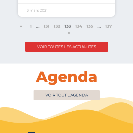
3 mars 2021
«
1
…
131
132
133
134
135
…
137
»
VOIR TOUTES LES ACTUALITÉS
Agenda
VOIR TOUT L'AGENDA