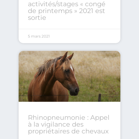
activités/stages « congé
de printemps » 2021 est
sortie
5 mars 2021
Rhinopneumonie : Appel
à la vigilance des
propriétaires de chevaux