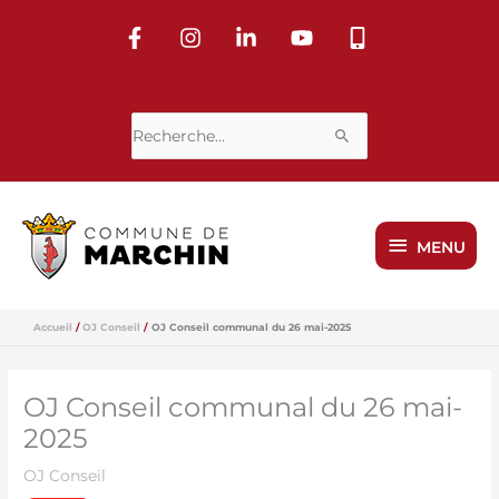
Aller
au
contenu
Rechercher :
MENU
MENU
Accueil
OJ Conseil
OJ Conseil communal du 26 mai-2025
OJ Conseil communal du 26 mai-
2025
OJ Conseil