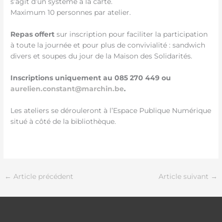
s’agit d’un système à la carte.
Maximum 10 personnes par atelier.
Repas offert
sur inscription pour faciliter la participation
à toute la journée et pour plus de convivialité : sandwich
divers et soupes du jour de la Maison des Solidarités.
Inscriptions uniquement au 085 270 449 ou
aurelien.constant@marchin.be
.
Les ateliers se dérouleront à l’Espace Publique Numérique
situé à côté de la bibliothèque.
←
Article précédent
Article suivant
→