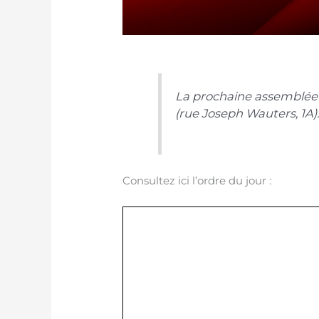
La prochaine assemblé
(rue Joseph Wauters, 1A)
Consultez ici l’ordre du jour :