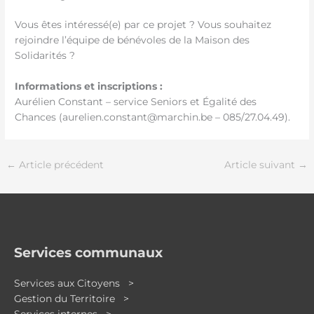
Vous êtes intéressé(e) par ce projet ? Vous souhaitez
rejoindre l’équipe de bénévoles de la Maison des
Solidarités ?
Informations et inscriptions :
Aurélien Constant – service Seniors et Égalité des
Chances (aurelien.constant@marchin.be – 085/27.04.49).
←
Article précédent
Article suivant
→
Services communaux
Services aux Citoyens >
Gestion du Territoire >
Services internes >