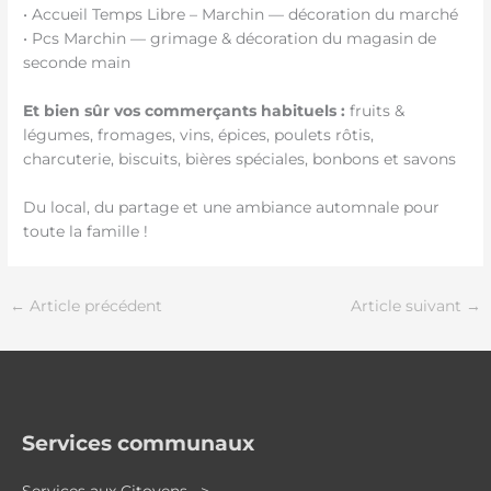
• Accueil Temps Libre – Marchin — décoration du marché
• Pcs Marchin — grimage & décoration du magasin de
seconde main
Et bien sûr vos commerçants habituels :
fruits &
légumes, fromages, vins, épices, poulets rôtis,
charcuterie, biscuits, bières spéciales, bonbons et savons
Du local, du partage et une ambiance automnale pour
toute la famille !
←
Article précédent
Article suivant
→
Services communaux
Services aux Citoyens >