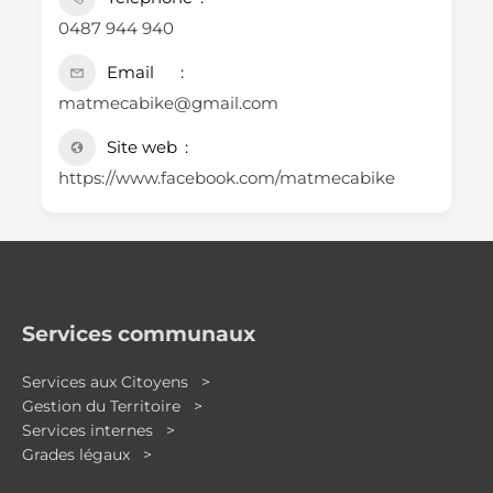
0487 944 940
Email
matmecabike@gmail.com
Site web
https://www.facebook.com/matmecabike
Services communaux
Services aux Citoyens >
Gestion du Territoire >
Services internes >
Grades légaux >