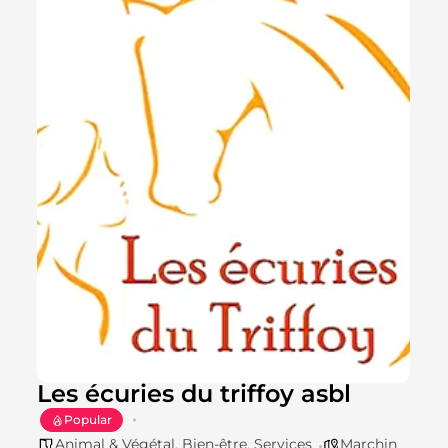
Les écuries du triffoy asbl
Popular
Animal & Végétal
,
Bien-être
,
Services
Marchin