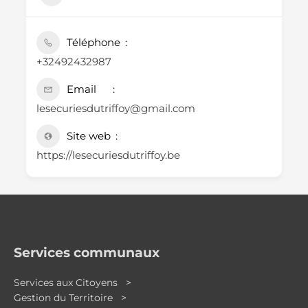
Téléphone
+32492432987
Email
lesecuriesdutriffoy@gmail.com
Site web
https://lesecuriesdutriffoy.be
Services communaux
Services aux Citoyens >
Gestion du Territoire >