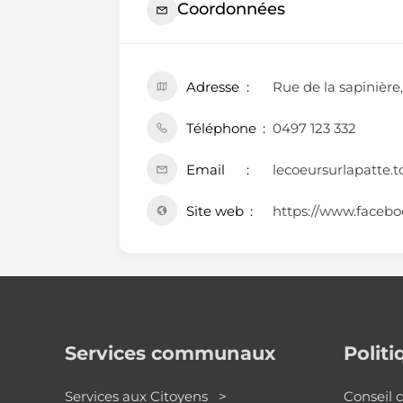
Coordonnées
Adresse
Rue de la sapinière
Téléphone
0497 123 332
Email
lecoeursurlapatte.
Site web
https://www.faceboo
Services communaux
Polit
Services aux Citoyens >
Conseil