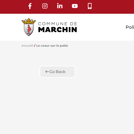
Aller
au
contenu
Pol
Accueil
Le coeur sur la patte
Go Back