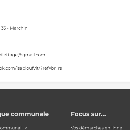
, 33 - Marchin
toilettage@gmail.com
k.com/isaploufvlt/?ref=br_rs
ique communale
Focus sur…
 communal >
Vos démarches en ligne