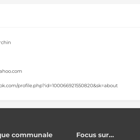
rchin
yahoo.com
ook.com/profile.php?id=100066921550820&sk=about
ique communale
Focus sur…