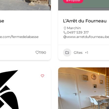
Popular
se
L’Arrêt du Fourneau
Marchin
0497 539 317
ite.com/fermedelabasse
www.arretdufourneau.be
1190
Gîtes
+1