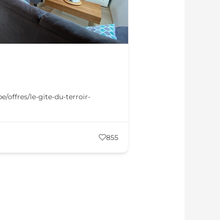
e/offres/le-gite-du-terroir-
855