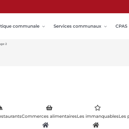
itique communale
Services communaux
CPAS
age 2
estaurants
Commerces alimentaires
Les immanquables
Les 