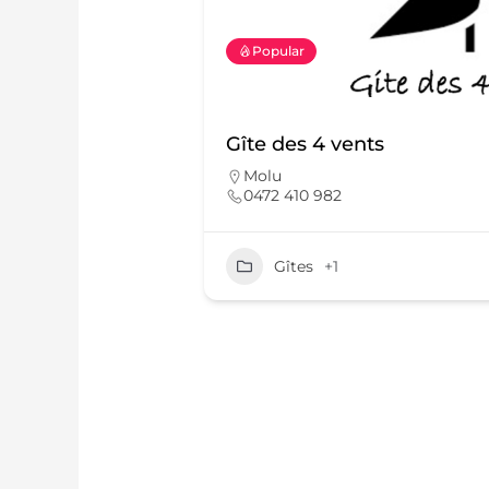
Popular
Gîte des 4 vents
Molu
0472 410 982
Gîtes
+1