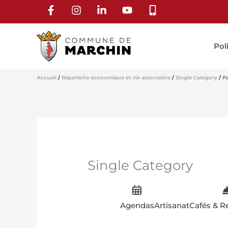
Aller
au
contenu
Pol
Accueil
Répertoire économique et vie associative
Single Category
P
Single Category
Agendas
Artisanat
Cafés & R