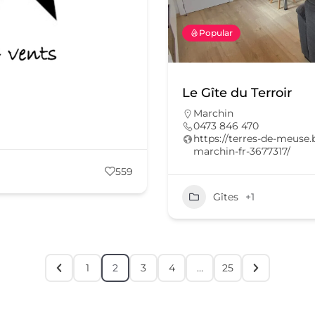
Popular
Le Gîte du Terroir
Marchin
0473 846 470
https://terres-de-meuse.b
marchin-fr-3677317/
559
Gîtes
+1
1
2
3
4
…
25