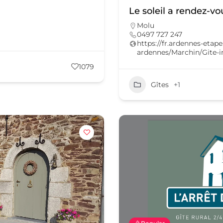
Le soleil a rendez-vo
Molu
0497 727 247
https://fr.ardennes-etap
ardennes/Marchin/Gite-i
1079
Gîtes
+1