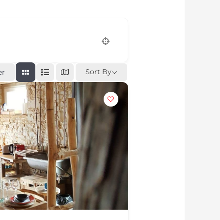
Sort By
er