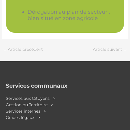
Dérogation au plan de secteur :
bien situé en zone agricole
←
Article précédent
Article suivant
→
Services communaux
Services aux Citoyens >
Gestion du Territoire >
Services internes >
Grades légaux >