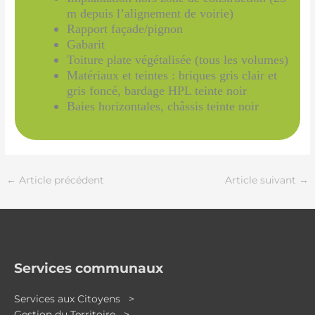
m depuis l’alignement de voirie)
Rapport façade/pignon
Gabarit
Toiture plate végétalisée (tous les volumes)
Matériaux et teintes : briques gris clair et
gris foncé, bardage HPL teinte noir
Baies horizontales, châssis teinte noir
←
Article précédent
Article suivant
→
Services communaux
Services aux Citoyens >
Gestion du Territoire >