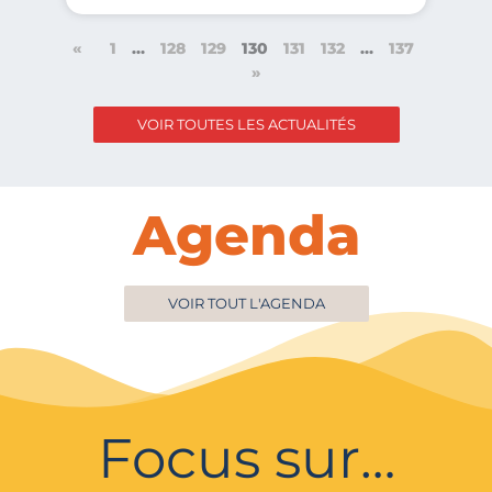
«
1
…
128
129
130
131
132
…
137
»
VOIR TOUTES LES ACTUALITÉS
Agenda
VOIR TOUT L'AGENDA
Focus sur…