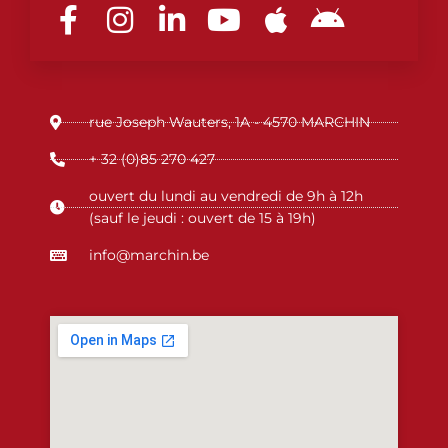
a
n
i
o
p
n
c
s
n
u
p
d
e
t
k
t
l
r
b
a
e
u
e
o
rue Joseph Wauters, 1A - 4570 MARCHIN
o
g
d
b
i
o
r
i
e
d
+ 32 (0)85 270 427
k
a
n
ouvert du lundi au vendredi de 9h à 12h
-
m
-
(sauf le jeudi : ouvert de 15 à 19h)
f
i
info@marchin.be
n