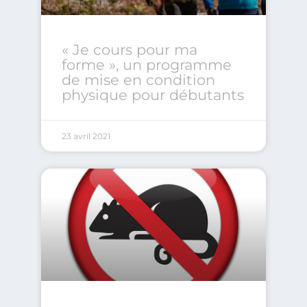
« Je cours pour ma
forme », un programme
de mise en condition
physique pour débutants
23 avril 2021