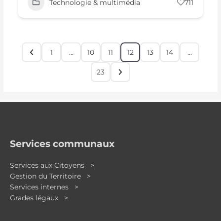
Technologie & multimédia
711
1
…
10
11
12
13
14
…
23
Services communaux
Services aux Citoyens >
Gestion du Territoire >
Services internes >
Grades légaux >