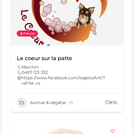
Popular
Le coeur sur la patte
Marchin
0497 123 332
https://www.facebook.com/isaploufvlt/?
ref=br_rs
Animal & Végétal
+1
876