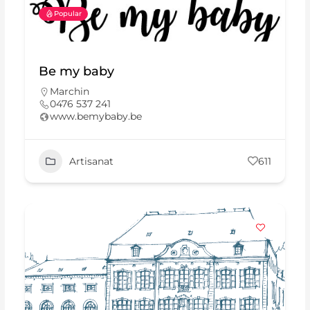
Popular
Be my baby
Marchin
0476 537 241
www.bemybaby.be
Artisanat
611