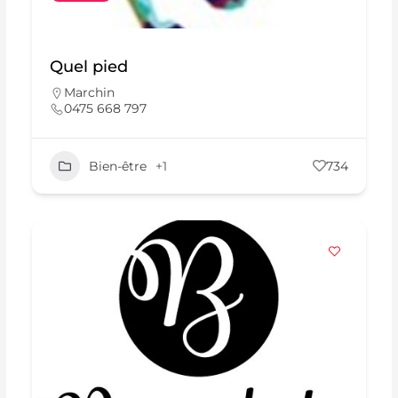
Quel pied
Marchin
0475 668 797
Bien-être
+1
734