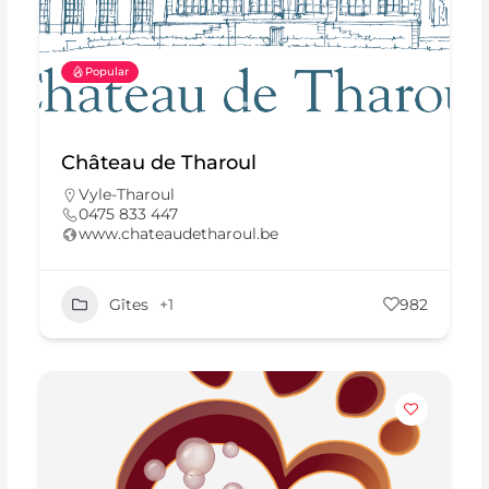
Popular
Château de Tharoul
Vyle-Tharoul
0475 833 447
www.chateaudetharoul.be
Gîtes
+1
982