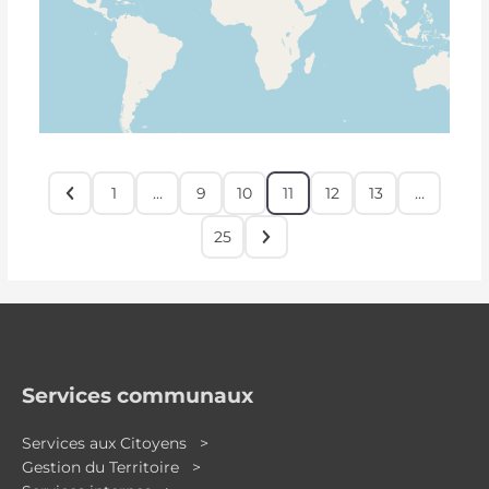
1
…
9
10
11
12
13
…
25
Services communaux
Services aux Citoyens >
Gestion du Territoire >