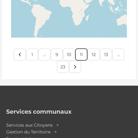
1
…
9
10
11
12
13
…
23
Services communaux
Services aux Citoyens >
Gestion du Territoire >