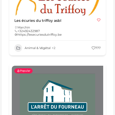
Les écuries du triffoy asbl
Marchin
+32492432987
https://lesecuriesdutriffoy.be
Animal & Végétal
+2
777
Popular