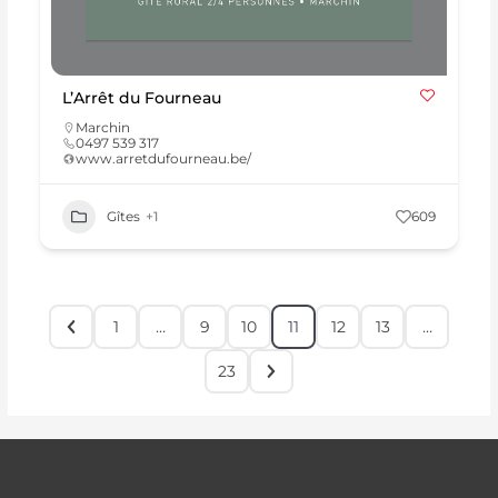
L’Arrêt du Fourneau
Marchin
0497 539 317
www.arretdufourneau.be/
Gîtes
+1
609
1
…
9
10
11
12
13
…
23